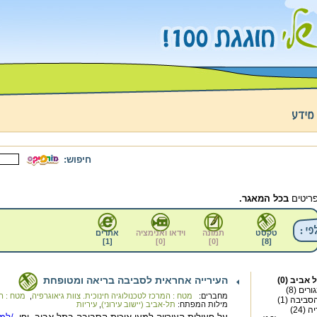
חיפוש:
בכל המאגר.
טקסט
תמונה
וידאו ואנימציה
אתרים
]
1
[
]
0
[
]
0
[
]
8
[
העירייה אחראית לסביבה בריאה ומטופחת
אביב (0)
רים (8)
מחברים:
מטח : המרכז לטכנולוגיה חינוכית. צוות גיאוגרפיה
,
מטח : המ
סביבה (1)
מילות המפתח:
תל-אביב (יישוב עירוני)
,
עיריות
(24)