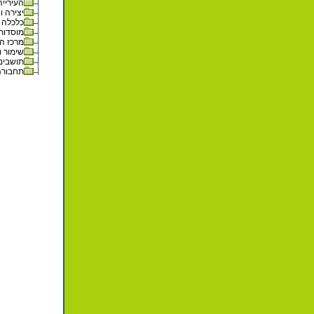
העירייה 
יצירה וא
כלכלה (6
מוסדות ו
מרכז המט
שימור (24)
תושבים (1
תחבורה (