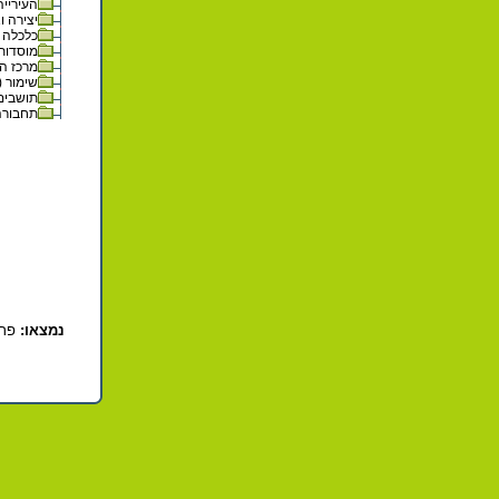
העירייה 
יצירה וא
כלכלה (6
מוסדות ו
מרכז המט
שימור (24)
תושבים (1
תחבורה (
נמצאו:
פרי