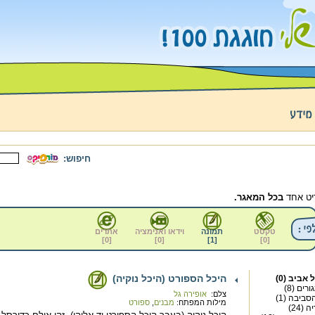
חיפוש:
ט אחד
בכל המאגר.
טקסט
תמונה
וידאו ואנימציה
אתרים
]
0
[
]
0
[
]
1
[
]
0
[
היכל הספורט (היכל נוקיה)
אביב (0)
רים (8)
צלם:
אופירה גל
סביבה (1)
מילות המפתח:
מבנים
,
ספורט
(24)