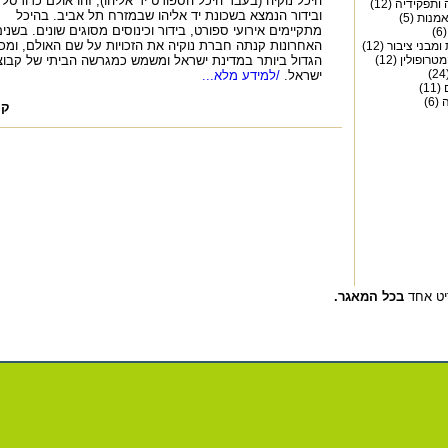
היכל נוקיה (בעבר היכל הספורט יד אליהו), זהו אולם כדורסל
ותפקידיה (12)
ובידור הנמצא בשכונת יד אליהו שבמזרח תל אביב. בהיכל
מנות (5)
מתקיימים אירועי ספורט, בידור וכינוסים מסוגים שונים. בשני
)
האחרונות קנתה חברת נוקיה את הזכויות על שם האולם, ומכאן
מבני ציבור (12)
רופולין (12)
הגדול ביותר במדינת ישראל ומשמש כמגרשה הביתי של קבוצ
ישראל.
/למידע מלא...
1)
6)
קה
ט אחד
בכל המאגר.