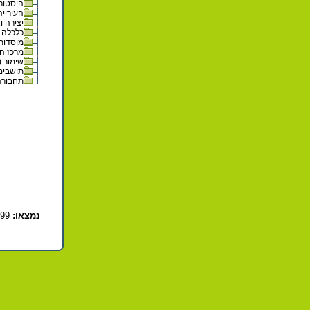
היסטוריה 
העירייה 
יצירה וא
כלכלה (6
מוסדות ו
מרכז המט
שימור (24)
תושבים (1
תחבורה (
נמצאו:
99 פריטים בתיקייה זו. קיימים פריטים נוספים בתיקיות המשנה.