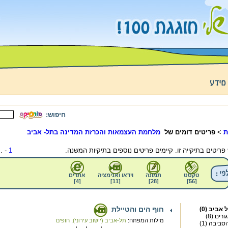
חיפוש:
ת
>
פריטים דומים של
מלחמת העצמאות והכרזת המדינה בתל- אביב
 ...
1
טקסט
תמונה
וידאו ואנימציה
אתרים
]
4
[
]
11
[
]
28
[
]
56
[
חוף הים והטיילת
אביב (0)
רים (8)
מילות המפתח:
תל-אביב (יישוב עירוני)
,
חופים
סביבה (1)