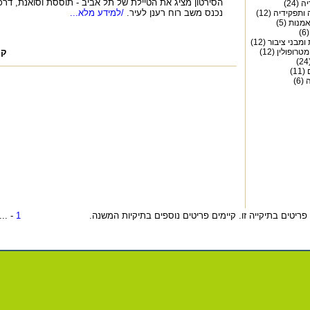
הסירטון מציג את הטיילת של תל אביב - תוססת וסואנת, דרכ
(24)
נכנס משב רוח רענן לעיר.
/למידע מלא...
ותפקידיה (12)
מנות (5)
)
מבני ציבור (12)
רופולין (12)
קה
1)
6)
- ...
1