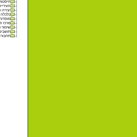
היסטוריה 
העירייה 
יצירה וא
כלכלה (6
מוסדות ו
מרכז המט
שימור (24)
תושבים (1
תחבורה (