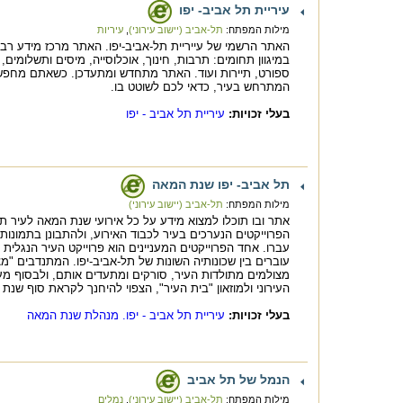
עיריית תל אביב- יפו
מילות המפתח:
תל-אביב (יישוב עירוני)
,
עיריות
האתר הרשמי של עייריית תל-אביב-יפו. האתר מרכז מידע רב 
במיגוון תחומים: תרבות, חינוך, אוכלוסייה, מיסים ותשלומים, 
ספורט, תיירות ועוד. האתר מתחדש ומתעדכן. כשאתם מחפש
המתרחש בעיר, כדאי לכם לשוטט בו.
בעלי זכויות:
עיריית תל אביב - יפו
תל אביב- יפו שנת המאה
מילות המפתח:
תל-אביב (יישוב עירוני)
אתר ובו תוכלו למצוא מידע על כל אירועי שנת המאה לעיר ת
הפרוייקטים הנערכים בעיר לכבוד האירוע, ולהתבונן בתמונות
עברו. אחד הפרוייקטים המעניינים הוא פרוייקט העיר הנגלית 
עוברים בין שכונותיה השונות של תל-אביב-יפו. המתנדבים "מצ
מצולמים מתולדות העיר, סורקים ומתעדים אותם, ולבסוף מעב
העירוני ולמוזאון "בית העיר", הצפוי להיחנך לקראת סוף שנת
בעלי זכויות:
עיריית תל אביב - יפו. מנהלת שנת המאה
הנמל של תל אביב
מילות המפתח:
תל-אביב (יישוב עירוני)
,
נמלים