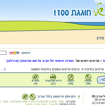
חיפוש:
ת
>
פריטים דומים של
המרכז הרפואי תל אביב על שם סוראסקי (איכילוב)
 ...
1
טקסט
תמונה
וידאו ואנימציה
אתרים
]
4
[
]
11
[
]
28
[
]
56
[
הקיוסק הראשון בתל אביב
אביב (0)
רים (8)
מחברים:
מטח : המרכז לטכנולוגיה חינוכית. צוות גיאוגרפיה
,
מטח : המ
סביבה (1)
מילות המפתח:
תל-אביב (יישוב עירוני)
,
חנויות