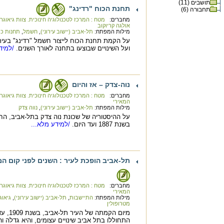
תושבים (11)
תחנת הכוח "רדינג"
תחבורה (6)
מחברים:
מטח : המרכז לטכנולוגיה חינוכית. צוות גיאוגר
אולגה קריוקוב
מילות המפתח:
תל-אביב (יישוב עירוני)
,
חשמל
,
תחנות כו
על הקמת תחנת הכוח לייצור חשמל "רדינג" בעיר
ועל השינויים שבוצעו בתחנה לאורך השנים.
/למידע
נוה-צדק – אז והיום
מחברים:
מטח : המרכז לטכנולוגיה חינוכית. צוות גיאוגר
המאירי
מילות המפתח:
תל-אביב (יישוב עירוני)
,
נווה צדק
על ההיסטוריה של שכונת נוה צדק בתל-אביב, 
בשנת 1887 ועד היום.
/למידע מלא...
תל-אביב הופכת לעיר : השנים לפני קום המ
מחברים:
מטח : המרכז לטכנולוגיה חינוכית. צוות גיאוגר
המאירי
מילות המפתח:
התיישבות
,
תל-אביב (יישוב עירוני)
,
גיאוג
מטרופולין
התחוללו בתל אביב שינויים עצומים, והיא גדלה 