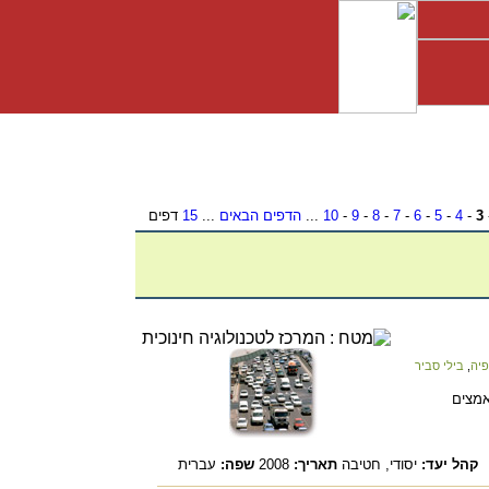
3
-
4
-
5
-
6
-
7
-
8
-
9
-
10
...
הדפים הבאים
...
15
דפים
פיה
,
בילי סביר
אמצים
קהל יעד:
יסודי,
חטיבה
תאריך:
2008
שפה:
עברית