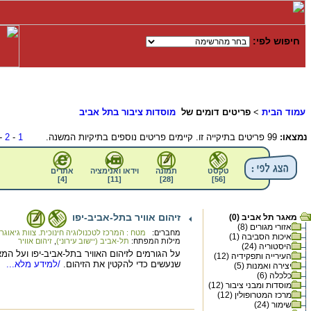
חיפוש לפי:
עמוד הבית
>
פריטים דומים של
מוסדות ציבור בתל אביב
נמצאו:
99 פריטים בתיקייה זו. קיימים פריטים נוספים בתיקיות המשנה.
1
-
2
-
טקסט
תמונה
וידאו ואנימציה
אתרים
]
4
[
]
11
[
]
28
[
]
56
[
זיהום אוויר בתל-אביב-יפו
מאגר תל אביב (0)
אזורי מגורים (8)
מחברים:
מטח : המרכז לטכנולוגיה חינוכית. צוות גיאוגר
איכות הסביבה (1)
מילות המפתח:
תל-אביב (יישוב עירוני)
,
זיהום אוויר
היסטוריה (24)
על הגורמים לזיהום האוויר בתל-אביב-יפו ועל המ
העירייה ותפקידיה (12)
שנעשים כדי להקטין את הזיהום.
/למידע מלא...
יצירה ואמנות (5)
כלכלה (6)
מוסדות ומבני ציבור (12)
מרכז המטרופולין (12)
שימור (24)