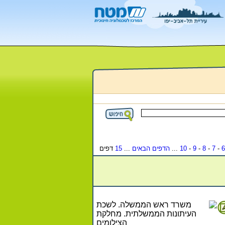
6
-
7
-
8
-
9
-
10
...
הדפים הבאים
...
15
דפים