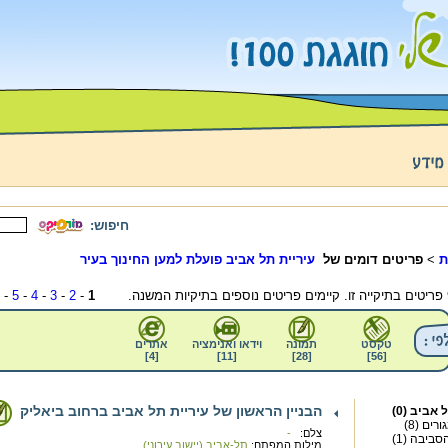
חיפוש:
ת
>
פריטים דומים של
עיריית תל אביב פועלת למען החינוך בעיר
-
5
-
4
-
3
-
2
-
1
טקסט
תמונה
וידאו ואנימציה
אתרים
]
4
[
]
11
[
]
28
[
]
56
[
הבניין הראשון של עיריית תל אביב ברחוב ביאליק
אביב (0)
רים (8)
צלם:
-
סביבה (1)
מילות המפתח:
תל-אביב (יישוב עירוני)