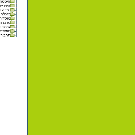
היסטוריה 
העירייה 
יצירה וא
כלכלה (6
מוסדות ו
מרכז המט
שימור (24)
תושבים (1
תחבורה (