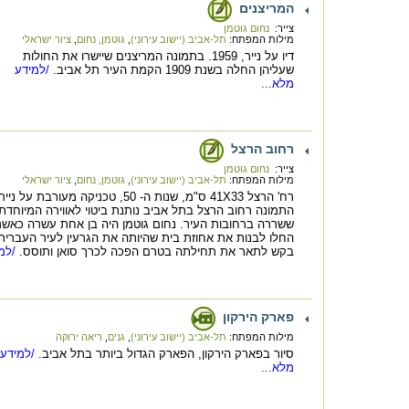
המריצנים
צייר:
נחום גוטמן
מילות המפתח:
תל-אביב (יישוב עירוני)
,
גוטמן, נחום
,
ציור ישראלי
דיו על נייר, 1959. בתמונה המריצנים שיישרו את החולות
שעליהן החלה בשנת 1909 הקמת העיר תל אביב.
/למידע
מלא...
רחוב הרצל
צייר:
נחום גוטמן
מילות המפתח:
תל-אביב (יישוב עירוני)
,
גוטמן, נחום
,
ציור ישראלי
רח' הרצל 41X33 ס"מ, שנות ה- 50, טכניקה מעורבת על נייר
התמונה רחוב הרצל בתל אביב נותנת ביטוי לאווירה המיוחדת
ששררה ברחובות העיר. נחום גוטמן היה בן אחת עשרה כאשר
בקש לתאר את תחילתה בטרם הפכה לכרך סואן ותוסס.
/למי
פארק הירקון
מילות המפתח:
תל-אביב (יישוב עירוני)
,
גנים
,
ריאה ירוקה
סיור בפארק הירקון, הפארק הגדול ביותר בתל אביב.
/למידע
מלא...