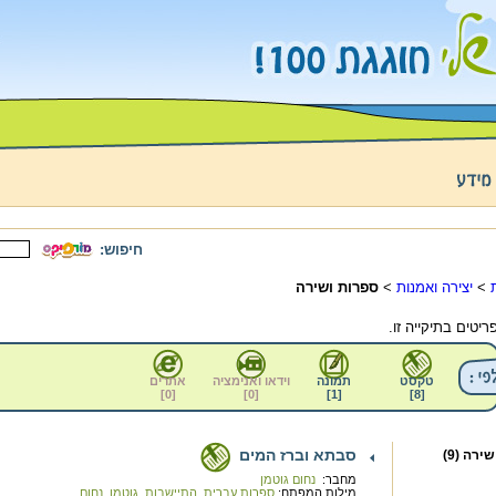
חיפוש:
>
יצירה ואמנות
>
ספרות ושירה
טקסט
תמונה
וידאו ואנימציה
אתרים
]
0
[
]
0
[
]
1
[
]
8
[
סבתא וברז המים
ירה (9)
מחבר:
נחום גוטמן
מילות המפתח:
ספרות עברית
,
התיישבות
,
גוטמן, נחום