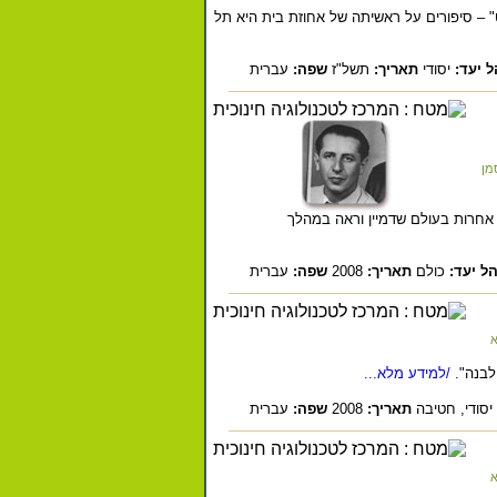
" – סיפורים על ראשיתה של אחוזת בית היא תל
 יעד:
יסודי
תאריך:
תשל"ז
שפה:
עברית
מן
אחרות בעולם שדמיין וראה במהלך
ל יעד:
כולם
תאריך:
2008
שפה:
עברית
א
בנה".
/למידע מלא...
יסודי,
חטיבה
תאריך:
2008
שפה:
עברית
א