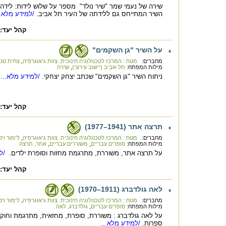
שירה של נעמי שמר "שיר נולד" מספר על שלוש לידות: לידה ש
השיר המתייחס גם ללידתה של העיר תל אביב.
/למידע מלא..
קהל יעד:
על השיר "גן השקמים"
מחברים:
מטח : המרכז לטכנולוגיה חינוכית. צוות גיאוגרפיה
,
צחית טנ
מילות המפתח:
תל-אביב (יישוב עירוני)
,
שירה
ניתוח השיר "גן השקמים" שכתב יצחק יצחקי.
/למידע מלא...
קהל יעד:
תרצה אתר (1941–1977)
מחברים:
מטח : המרכז לטכנולוגיה חינוכית. צוות גיאוגרפיה
,
לימור ויס
מילות המפתח:
סופרים עבריים
,
משוררים עבריים
,
אתר, תרצה
על תרצה אתר, משוררת, מתרגמת מחזות וסופרת ילדים.
/למ
קהל יעד:
לאה גולדברג (1911–1970)
מחברים:
מטח : המרכז לטכנולוגיה חינוכית. צוות גיאוגרפיה
,
לימור ויס
מילות המפתח:
סופרים עבריים
,
גולדברג, לאה
על לאה גולדברג : משוררת, סופרת, מחזאית, מתרגמת וחוק
ספרות.
/למידע מלא...