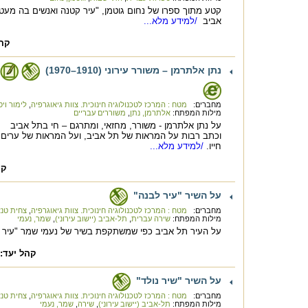
קטע מתוך ספרו של נחום גוטמן, "עיר קטנה ואנשים בה מעט
אביב
/למידע מלא...
קהל
נתן אלתרמן – משורר עירוני (1910–1970)
מחברים:
מטח : המרכז לטכנולוגיה חינוכית. צוות גיאוגרפיה
,
לימור ויס
מילות המפתח:
אלתרמן, נתן
,
משוררים עבריים
על נתן אלתרמן - משורר, מחזאי, ומתרגם – חי בתל אביב
וכתב רבות על המראות של תל אביב, ועל המראות של ערים 
חייו.
/למידע מלא...
קה
על השיר "עיר לבנה"
מחברים:
מטח : המרכז לטכנולוגיה חינוכית. צוות גיאוגרפיה
,
צחית טנ
מילות המפתח:
שירה עברית
,
תל-אביב (יישוב עירוני)
,
שמר, נעמי
על העיר תל אביב כפי שמשתקפת בשיר של נעמי שמר "עיר ל
קהל יעד:
על השיר "שיר נולד"
מחברים:
מטח : המרכז לטכנולוגיה חינוכית. צוות גיאוגרפיה
,
צחית טנ
מילות המפתח:
תל-אביב (יישוב עירוני)
,
שירה
,
שמר, נעמי