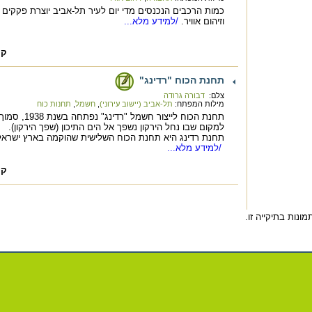
כמות הרכבים הנכנסים מדי יום לעיר תל-אביב יוצרת פקקים
וזיהום אוויר.
/למידע מלא...
קה
תחנת הכוח "רדינג"
צלם:
דבורה גרודה
מילות המפתח:
תל-אביב (יישוב עירוני)
,
חשמל
,
תחנות כוח
תחנת הכוח לייצור חשמל "רדינג" נפתחה בשנת 1938, סמו
למקום שבו נחל הירקון נשפך אל הים התיכון (שפך הירקון).
תחנת רדינג היא תחנת הכוח השלישית שהוקמה בארץ ישראל
/למידע מלא...
קה