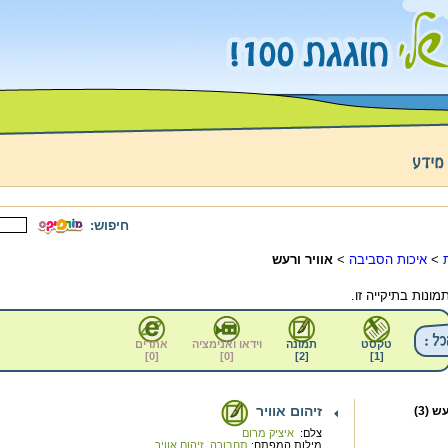
חיפוש:
>
איכות הסביבה
>
אוויר ורעש
טקסט
תמונה
וידאו ואנימציה
אתרים
]
0
[
]
0
[
]
2
[
]
1
[
זיהום אוויר
 (3)
צלם:
איציק מרום
מילות המפתח:
תחבורה
,
זיהום אוויר