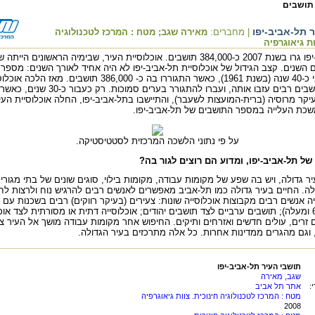
תושבים
 תל-אביב-יפו
| מחברים:
מאירה שגב;
מטח : המרכז לטכנולוגיה
ות גיאוגרפיה
בעיר תל-אביב-יפו גרו בשנת 2007 כ-384,000 תושבים. אוכלוסיית העיר, שבימיה הראשונים 
 השנים. קצב הגידול של אוכלוסיית תל-אביב-יפו לא היה אחיד לאורך השנים: מספר
הגיע לשיא לפני כ-40 שנה (בשנת 1961), כאשר התגוררו בה כ- 386,000 תו
והצטמצמה. תושבים רבים עזבו אותה, ועברו להתגורר בער
יקר מרוסיה (ברית-המועצות לשעבר), והתיישבו בתל-אביב-יפו, החלה אוכלוסיית העי
כת העלייה במספר התושבים של תל-אביב-יפו.
על פי נתוני הלשכה המרכזית לסטטיסטיקה.
ל תל-אביב-יפו, ומדוע הם רוצים לגור בה?
ר גדולה, ויש בה שפע של מקומות עבודה, מקומות בילוי, סוגים שונים של בתי מגורים,
לה. החיים בעיר גדולה כמו תל-אביב מאפשרים לאנשים רבים להרגיש נוח ולרצות לחי
 אנשים רבים מקבוצות אוכלוסייה שונות: צעירים (בעיקר רווקים) רבים בשכנות עם 
קשישים (בני 65 ומעלה); תושבים ערביים לצד תושבים יהודים; אוכלוסייה דתית או מסורתית לצד או
ם זרים, עולים חדשים ואזרחים ותיקים. החיפוש אחר מקומות עבודה מושך אל העיר צ
 וגם מהגרים ממדינות אחרות. כל אלה מתרכזים בעיר הגדולה.
תושבי העיר תל-אביב-יפו
שגב, מאירה
:
אתר תל אביב
מטח : המרכז לטכנולוגיה חינוכית. צוות גיאוגרפיה
2008