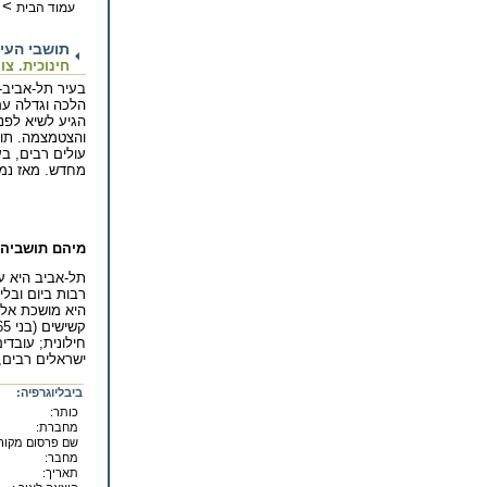
>
עמוד הבית
תושבי העיר
חינוכית. צו
הלכה וגדלה עם
עולים רבים, בע
מחדש. מאז נמש
מיהם תושביה ש
תל-אביב היא עי
רבות ביום ובלי
היא מושכת אליה
חילונית; עובדי
ישראלים רבים,
ביבליוגרפיה:
כותר:
מחברת:
שם פרסום מקורי
מחבר:
תאריך: