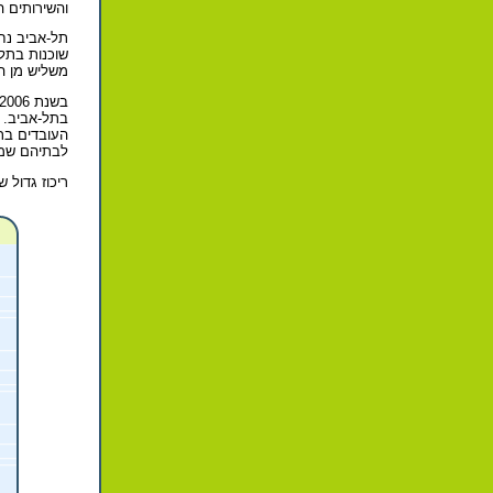
והשירותים ה
תל-אביב נח
שוכנות בתל-
משליש מן המ
העובדים בתח
לבתיהם שמח
ריכוז גדול 