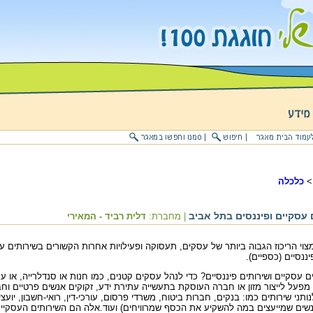
כלכלה
 עסקיים ופיננסים בתל אביב
| מחברת:
דלית רביד - המאירי
וי הריכוז הגבוה ביותר של עסקים, תעסוקה ופעילויות אחרות הקשורים בשירותים ע
יננסיים (כספיים).
 עסקיים ושירותים פיננסיים? כדי לנהל עסקים קטנים, כמו חנות או סנדלרייה, או ע
 מפעל לייצור מזון או חברה העוסקת בתעשייה עתירת ידע, זקוקים אנשים פרטיים וח
ותני שירותים כמו: בנקים, חברות ביטוח, משרדי פרסום, עורכי-דין, רואי-חשבון, יועצי
שים שמייעצים במה להשקיע את הכסף שמרוויחים) ועוד.אלה הם השירותים העסקיי