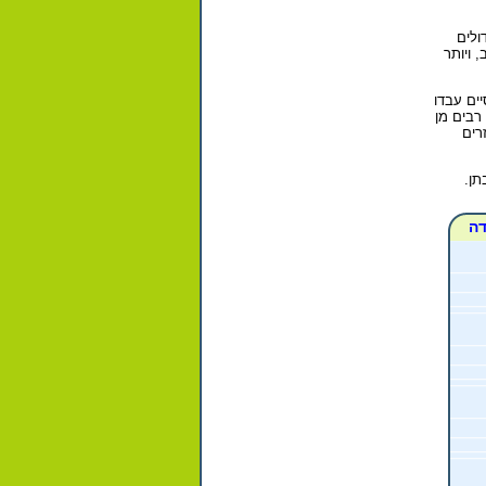
ולים
 ויותר
יים עבדו
את, רבים מן
רים
תן.